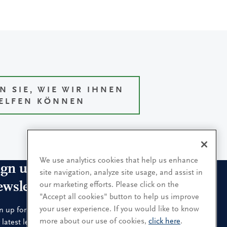
N SIE, WIE WIR IHNEN
ELFEN KÖNNEN
We use analytics cookies that help us enhance
ign up for our leadership
site navigation, analyze site usage, and assist in
ewsletters
our marketing efforts. Please click on the
"Accept all cookies" button to help us improve
your user experience. If you would like to know
n up for the newsletters that interest you and receive
more about our use of cookies,
click here
.
 latest leadership research and insights.