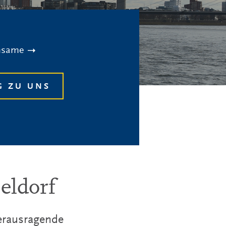
nsame
G ZU UNS
eldorf
herausragende