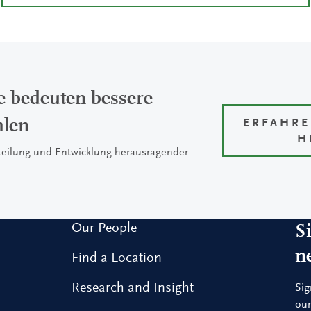
e bedeuten bessere
len
ERFAHRE
H
rteilung und Entwicklung herausragender
Our People
S
n
Find a Location
Research and Insight
Sig
our