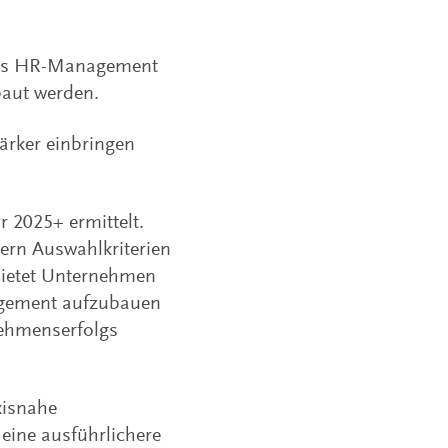
utes HR-Management
baut werden.
ärker einbringen
 2025+ ermittelt.
ern Auswahlkriterien
bietet Unternehmen
agement aufzubauen
nehmenserfolgs
xisnahe
eine ausführlichere