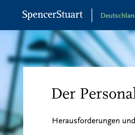
Skip
to
Deutschlan
Main
Content
Der Persona
Herausforderungen und