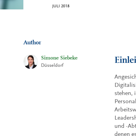
JULI 2018
Author
Simone Siebeke
Einle
Düsseldorf
Angesich
Digital
stehen, 
Persona
Arbeitsw
Leaders
und -Abt
denen e