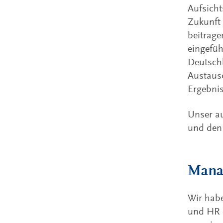
Aufsicht
Zukunft 
beitrage
eingefüh
Deutschl
Austausc
Ergebnis
Unser au
und den 
Mana
Wir hab
und HR e