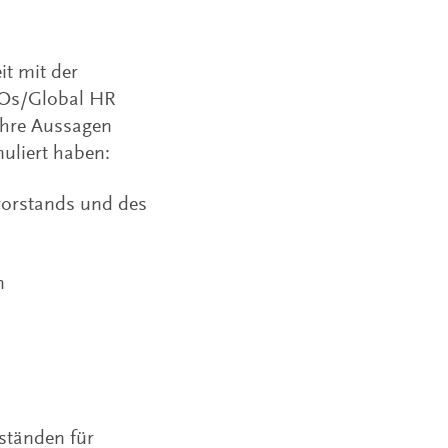
t mit der
ROs/Global HR
ihre Aussagen
uliert haben:
vorstands und des
n
ständen für