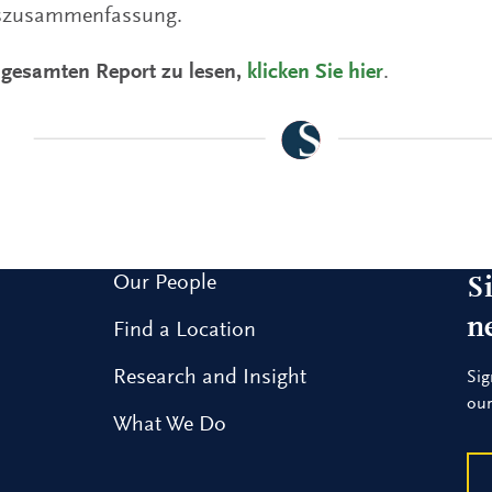
szusammenfassung.
gesamten Report zu lesen,
klicken Sie hier
.
Our People
S
n
Find a Location
Research and Insight
Sig
our
What We Do