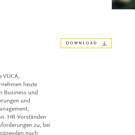
DOWNLOAD
ie VUCA,
ernehmen heute
von Business und
derungen und
Management,
ion. HR-Vorständen
sforderungen zu, bei
rsitzenden noch