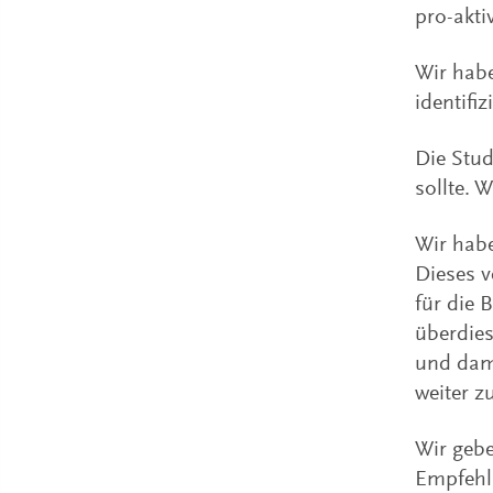
pro-akt
Wir hab
identifi
Die Stud
sollte. 
Wir habe
Dieses v
für die 
überdie
und dam
weiter z
Wir geb
Empfehlu