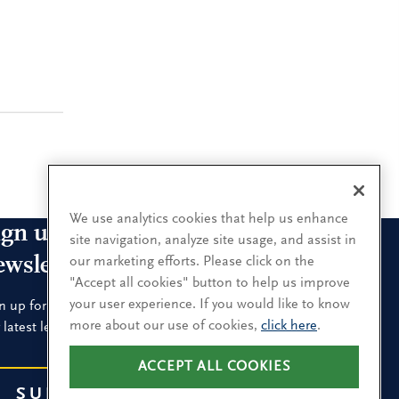
We use analytics cookies that help us enhance
ign up for our leadership
site navigation, analyze site usage, and assist in
ewsletters
our marketing efforts. Please click on the
"Accept all cookies" button to help us improve
your user experience. If you would like to know
n up for the newsletters that interest you and receive
more about our use of cookies,
click here
.
 latest leadership research and insights.
ACCEPT ALL COOKIES
SUBSCRIBE