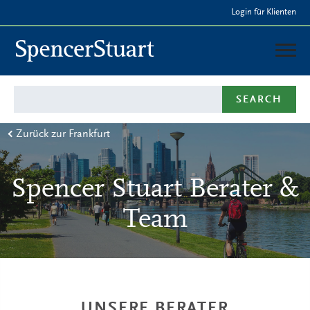
Skip
Login für Klienten
to
Main
Content
Deutschland
SEARCH
LEISTUNGEN
Zurück zur Frankfurt
BERATER & TEAM
PRESSE
Spencer Stuart Berater &
Team
UNSERE BERATER