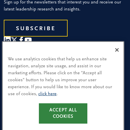
Sign up for the newsletters that interest you and receive our
latest leadership research and insights.
SUBSCRIBE
Our People
We use analytics cookies that help us enhance site
navigation, analyze site usage, and assist in our
Find a Location
marketing efforts. Please click on the "Accept all
cookies" button to help us improve your user
Research and Insight
experience. If you would like to know more about our
What We Do
use of cookies,
click here
.
Nutzungsbedingungen
ACCEPT ALL
COOKIES
Datenschutzrichtlinie
Cookies-Richtlinie