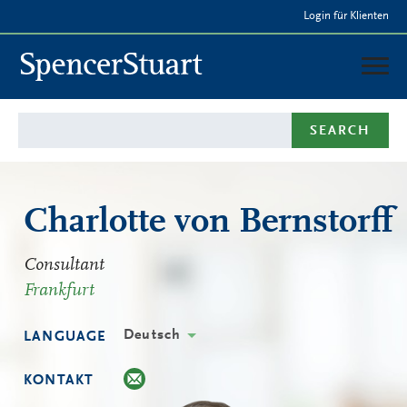
Skip
Login für Klienten
to
Main
Content
Deutschland
SEARCH
LEISTUNGEN
BERATER & TEAM
PRESSE
Charlotte von Bernstorff
Consultant
Frankfurt
Deutsch
LANGUAGE
KONTAKT