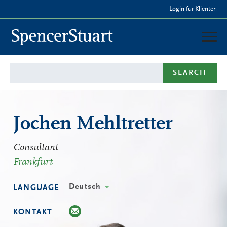
Skip
Login für Klienten
to
Main
Content
Deutschland
SEARCH
LEISTUNGEN
BERATER & TEAM
PRESSE
Jochen Mehltretter
Consultant
Frankfurt
Deutsch
LANGUAGE
KONTAKT