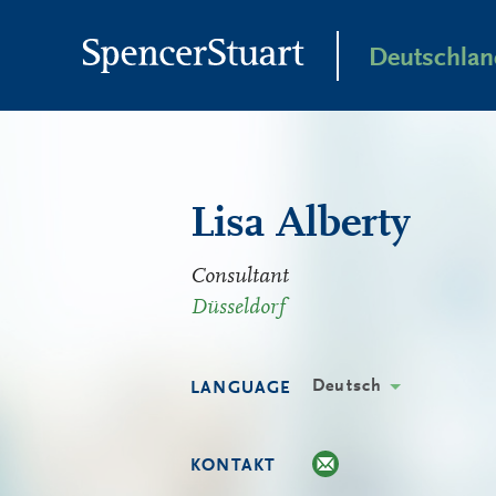
Skip
to
Deutschlan
Main
Content
Lisa Alberty
Consultant
Düsseldorf
Deutsch
LANGUAGE
KONTAKT