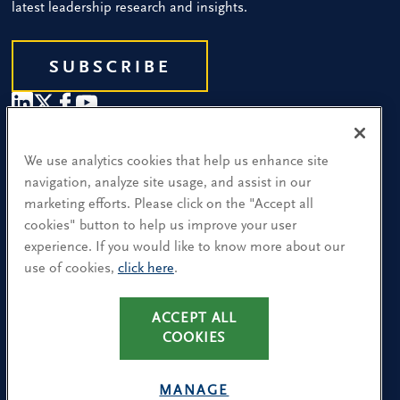
latest leadership research and insights.
SUBSCRIBE
Our People
We use analytics cookies that help us enhance site
navigation, analyze site usage, and assist in our
Find a Location
marketing efforts. Please click on the "Accept all
cookies" button to help us improve your user
Research and Insight
experience. If you would like to know more about our
What We Do
use of cookies,
click here
.
ACCEPT ALL
Nutzungsbedingungen
COOKIES
Datenschutzrichtlinie
Cookies-Richtlinie
MANAGE