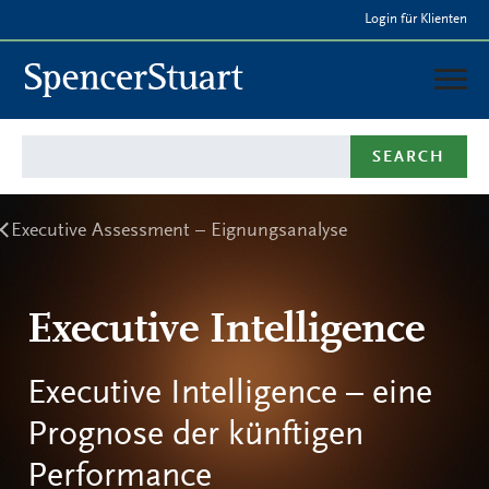
Skip
Login für Klienten
to
Main
Content
Deutschland
SEARCH
LEISTUNGEN
BERATER & TEAM
Executive Assessment – Eignungsanalyse
PRESSE
Executive Intelligence
Executive Intelligence – eine
Prognose der künftigen
Performance