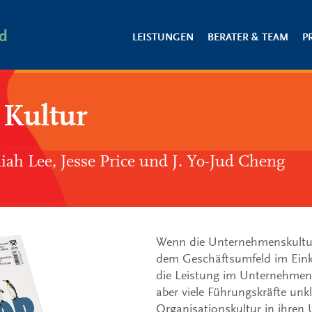
d
LEISTUNGEN
BERATER & TEAM
P
 Kultur
iah Lee
,
Jesse Price
und
J. Yo-Jud Cheng
Wenn die Unternehmenskultur
dem Geschäftsumfeld im Einkla
die Leistung im Unternehmen
aber viele Führungskräfte unk
Organisationskultur in ihren