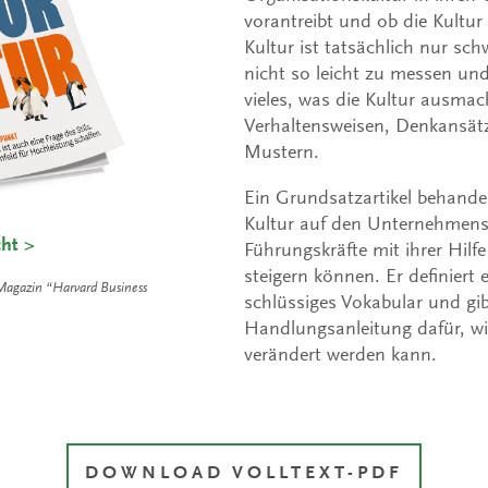
vorantreibt und ob die Kultur 
Kultur ist tatsächlich nur sc
nicht so leicht zu messen u
vieles, was die Kultur ausmac
Verhaltensweisen, Denkansät
Mustern.
Ein Grundsatzartikel behandel
Kultur auf den Unternehmens
cht >
Führungskräfte mit ihrer Hilf
steigern können. Er definiert 
m Magazin “Harvard Business
schlüssiges Vokabular und gib
Handlungsanleitung dafür, w
verändert werden kann.
DOWNLOAD VOLLTEXT-PDF