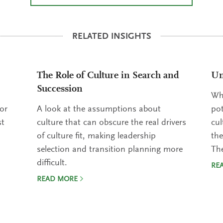
RELATED INSIGHTS
The Role of Culture in Search and
Un
Succession
Why
or
A look at the assumptions about
pot
st
culture that can obscure the real drivers
cul
of culture fit, making leadership
the
selection and transition planning more
The
difficult.
RE
READ MORE