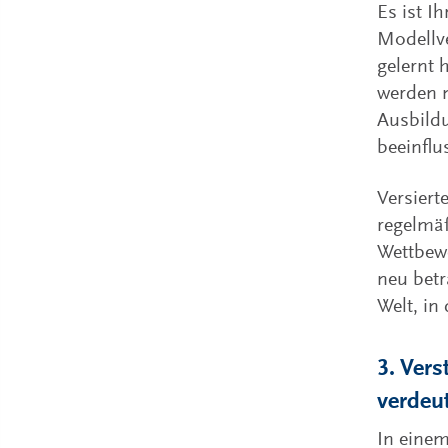
Es ist I
Modellve
gelernt 
werden 
Ausbildu
beeinflu
Versiert
regelmäß
Wettbew
neu betr
Welt, in
3. Vers
verdeu
In einem