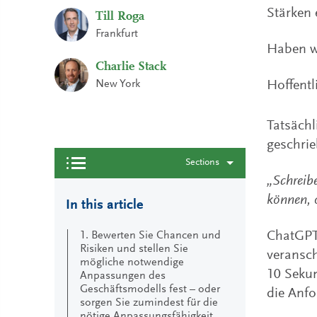
Stärken 
Till Roga
Frankfurt
Haben wi
Charlie Stack
New York
Hoffentl
Tatsächl
geschrie
Sections
„Schreibe
können, o
In this article
ChatGPT 
1. Bewerten Sie Chancen und
Risiken und stellen Sie
veransch
mögliche notwendige
10 Sekun
Anpassungen des
Geschäftsmodells fest – oder
die Anfo
sorgen Sie zumindest für die
nötige Anpassungsfähigkeit