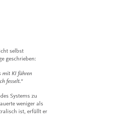
cht selbst
ge geschrieben:
s mit KI führen
h fesselt.“
t des Systems zu
auerte weniger als
lisch ist, erfüllt er