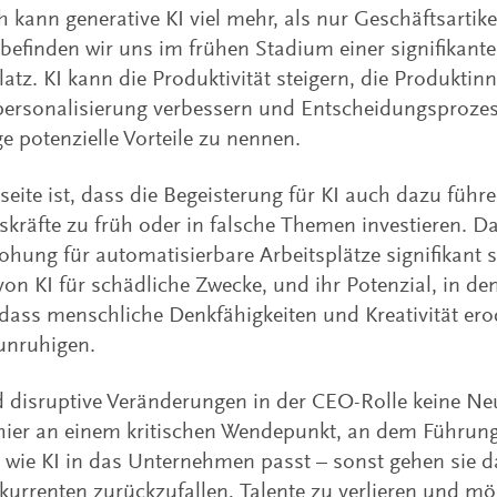
h kann generative KI viel mehr, als nur Geschäftsartik
befinden wir uns im frühen Stadium einer signifikan
latz. KI kann die Produktivität steigern, die Produktin
ersonalisierung verbessern und Entscheidungsprozes
ge potenzielle Vorteile zu nennen.
seite ist, dass die Begeisterung für KI auch dazu führ
kräfte zu früh oder in falsche Themen investieren. D
ohung für automatisierbare Arbeitsplätze signifikant s
von KI für schädliche Zwecke, und ihr Potenzial, in dem
 dass menschliche Denkfähigkeiten und Kreativität ero
unruhigen.
disruptive Veränderungen in der CEO-Rolle keine Neu
hier an einem kritischen Wendepunkt, an dem Führung
wie KI in das Unternehmen passt – sonst gehen sie das
kurrenten zurückzufallen, Talente zu verlieren und mö