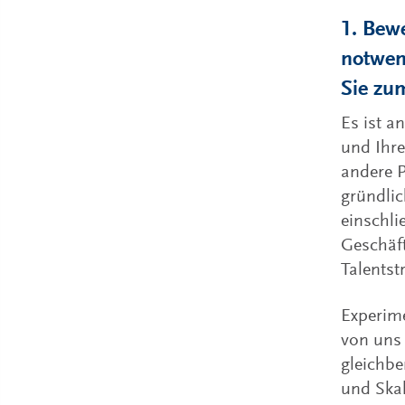
1. Bew
notwen
Sie zu
Es ist a
und Ihre
andere P
gründlic
einschli
Geschäft
Talentst
Experime
von uns
gleichbe
und Skal