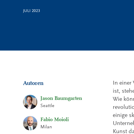
JULI 2023
In einer
Autoren
ist, ste
Jason Baumgarten
Wie könn
Seattle
revoluti
einige s
Fabio Moioli
Unterneh
Milan
Kunst da