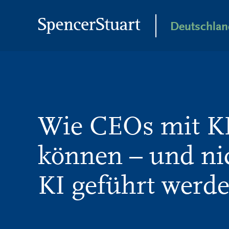
Skip
to
Deutschlan
Main
Content
Wie CEOs mit KI
können – und ni
KI geführt werd