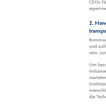
CEOs Fü
experim
2. Hand
transp
Kommuni
und aufr
sein, z
Um bess
Initiati
startete
Institut
menschli
die Tech