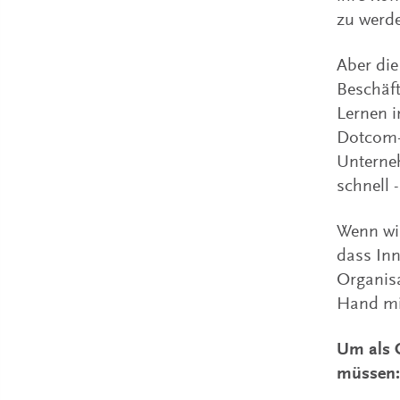
zu werd
Aber die
Beschäft
Lernen i
Dotcom-Ä
Unterne
schnell 
Wenn wir
dass Inn
Organis
Hand mit
Um als C
müssen: