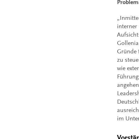
Problema
„Inmitte
interner
Aufsicht
Gollenia
Gründe f
zu steue
wie exte
Führungs
angehen 
Leadersh
Deutschl
ausreic
im Unte
Vorstä