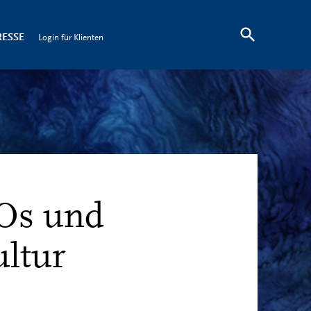
RESSE
Login für Klienten
EOs und
ltur