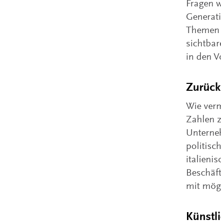
Fragen 
Generati
Themen s
sichtbar
in den V
Zurück
Wie verm
Zahlen 
Unterne
politisc
italieni
Beschäft
mit mög
Künstli