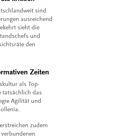
utschlandweit sind
derungen ausreichend
ekehrt sieht die
standschefs und
sichtsräte den
ormativen Zeiten
kultur als Top-
e tatsächlich das
gie Agilität und
ollenia.
terstreichen zudem
t verbundenen