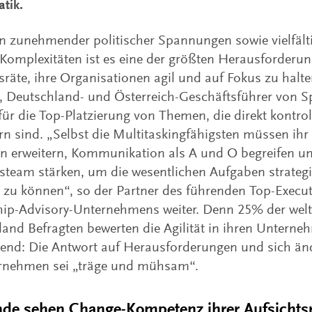
tik.
n zunehmender politischer Spannungen sowie vielfälti
 Komplexitäten ist es eine der größten Herausforder
sräte, ihre Organisationen agil und auf Fokus zu halten
, Deutschland- und Österreich-Geschäftsführer von Sp
ür die Top-Platzierung von Themen, die direkt kontrol
rn sind. „Selbst die Multitaskingfähigsten müssen ihr 
rn erweitern, Kommunikation als A und O begreifen un
team stärken, um die wesentlichen Aufgaben strateg
zu können“, so der Partner des führenden Top-Execut
ip-Advisory-Unternehmens weiter. Denn 25% der welt
and Befragten bewerten die Agilität in ihren Unterne
hend: Die Antwort auf Herausforderungen und sich ä
rnehmen sei „träge und mühsam“.
nde sehen Change-Kompetenz ihrer Aufsichtsrä