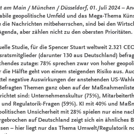
t am Main / München / Düsseldorf, 01. Juli 2024
– And
abile geopolitische Umfeld und das Mega-Thema Künstl
e die Nachrichten mitbeherrschen, sind bei den Wirts
Agenda, aber zählen nicht zu den obersten Prioritäten.
uelle Studie, für die Spencer Stuart weltweit 2.321 CE
sratsmitglieder (darunter 130 aus Deutschland) befragt
hendes zutage: 78% sprechen zwar von hoher geopoli
 die Hälfte geht von einem steigenden Risiko aus. Au
ittel negative Auswirkungen der anstehenden US-Wahl
 Befragten Themen ganz oben auf der Maßnahmenliste,
richtet sind: Unternehmenskultur (75%), Mitarbeiter
 und Regulatorik-Fragen (59%). KI mit 40% und M
politischen Unsicherheit mit 28% spielen nur eine nac
gebrochen auf Deutschland zeigt sich ein ähnliches B
sen – hier liegt nur das Thema Umwelt/Regulatorik n