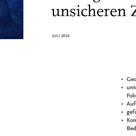
unsicheren 
JULI 2024
Geo
unt
Fok
Auf
gef
Kom
Bed