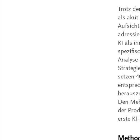
Trotz de
als aku
Aufsicht
adressie
KI als i
spezifis
Analyse 
Strategi
setzen 
entspre
herauszu
Den Meh
der Prod
erste KI
Method