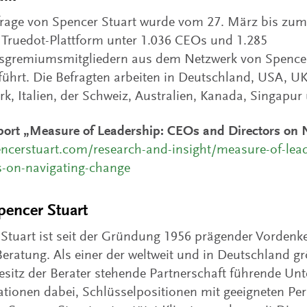
age von Spencer Stuart wurde vom 27. März bis zum 4
 Truedot-Plattform unter 1.036 CEOs und 1.285
tsgremiumsmitgliedern aus dem Netzwerk von Spencer
ührt. Die Befragten arbeiten in Deutschland, USA, UK,
, Italien, der Schweiz, Australien, Kanada, Singapur
ort „Measure of Leadership: CEOs and Directors on 
ncerstuart.com/research-and-insight/measure-of-lea
s-on-navigating-change
pencer Stuart
Stuart ist seit der Gründung 1956 prägender Vordenke
eratung. Als einer der weltweit und in Deutschland gr
esitz der Berater stehende Partnerschaft führende U
tionen dabei, Schlüsselpositionen mit geeigneten Per