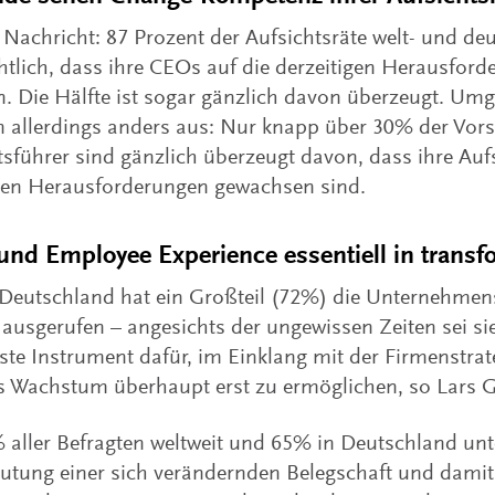
 Nachricht: 87 Prozent der Aufsichtsräte welt- und de
htlich, dass ihre CEOs auf die derzeitigen Herausfor
n. Die Hälfte ist sogar gänzlich davon überzeugt. Umg
n allerdings anders aus: Nur knapp über 30% der Vor
sführer sind gänzlich überzeugt davon, dass ihre Auf
igen Herausforderungen gewachsen sind.
und Employee Experience essentiell in transf
Deutschland hat ein Großteil (72%) die Unternehmens
t ausgerufen – angesichts der ungewissen Zeiten sei si
te Instrument dafür, im Einklang mit der Firmenstrate
s Wachstum überhaupt erst zu ermöglichen, so Lars G
 aller Befragten weltweit und 65% in Deutschland un
eutung einer sich verändernden Belegschaft und dami