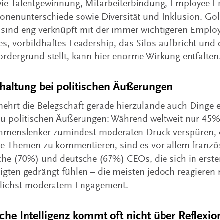
wie Talentgewinnung, Mitarbeiterbindung, Employee 
onenunterschiede sowie Diversität und Inklusion. Goll
ind eng verknüpft mit der immer wichtigeren Employ
es, vorbildhaftes Leadership, das Silos aufbricht und ei
ordergrund stellt, kann hier enorme Wirkung entfalten
haltung bei politischen Äußerungen
ehrt die Belegschaft gerade hierzulande auch Dinge e
zu politischen Äußerungen: Während weltweit nur 45%
hmenslenker zumindest moderaten Druck verspüren, ö
he Themen zu kommentieren, sind es vor allem franzö
sche (70%) und deutsche (67%) CEOs, die sich in erste
igten gedrängt fühlen – die meisten jedoch reagieren
lichst moderatem Engagement.
che Intelligenz kommt oft nicht über Reflexi