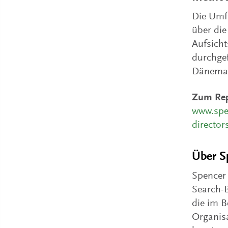
Die Umfr
über die
Aufsich
durchgef
Dänemark
Zum Rep
www.spe
director
Über S
Spencer 
Search-B
die im B
Organisa