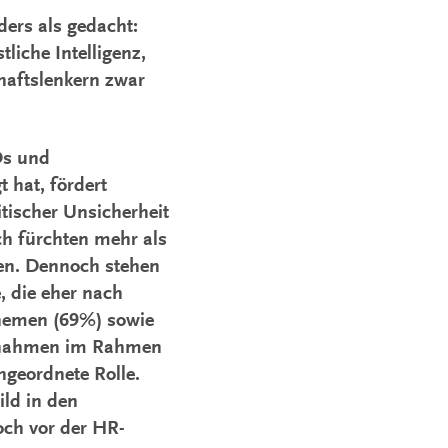
ers als gedacht:
iche Intelligenz,
chaftslenkern zwar
Os und
 hat, fördert
tischer Unsicherheit
ch fürchten mehr als
en. Dennoch stehen
 die eher nach
themen (69%) sowie
aßnahmen im Rahmen
hgeordnete Rolle.
ild in den
och vor der HR-