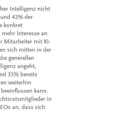
er Intelligenz nicht
s und 42% der
ie konkret
l mehr Interesse an
 Mitarbeiter mit KI-
en sich mitten in der
die generellen
lligenz angeht,
nd 35% bereits
en weiterhin
 beeinflussen kann.
tsratsmitglieder in
CEOs an, dass sich