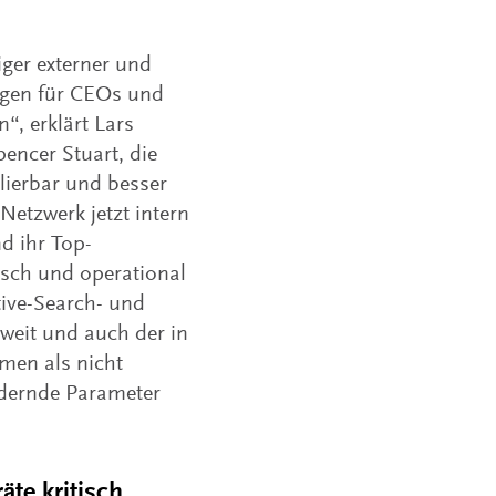
ger externer und
ungen für CEOs und
“, erklärt Lars
encer Stuart, die
lierbar und besser
Netzwerk jetzt intern
d ihr Top-
isch und operational
ive-Search- und
weit und auch der in
hmen als nicht
ndernde Parameter
te kritisch