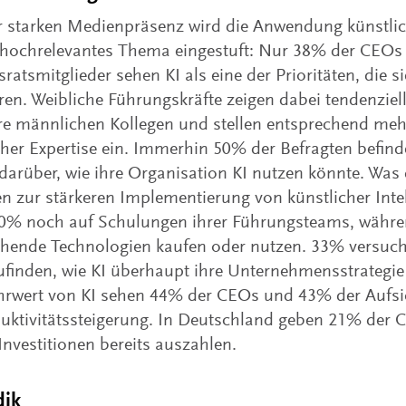
r starken Medienpräsenz wird die Anwendung künstlich
t hochrelevantes Thema eingestuft: Nur 38% der CEO
sratsmitglieder sehen KI als eine der Prioritäten, die s
ren. Weibliche Führungskräfte zeigen dabei tendenziel
hre männlichen Kollegen und stellen entsprechend mehr
cher Expertise ein. Immerhin 50% der Befragten befind
darüber, wie ihre Organisation KI nutzen könnte. Was 
en zur stärkeren Implementierung von künstlicher Inte
40% noch auf Schulungen ihrer Führungsteams, währe
chende Technologien kaufen oder nutzen. 33% versuch
finden, wie KI überhaupt ihre Unternehmensstrategie
rwert von KI sehen 44% der CEOs und 43% der Aufsich
uktivitätssteigerung. In Deutschland geben 21% der 
-Investitionen bereits auszahlen.
ik