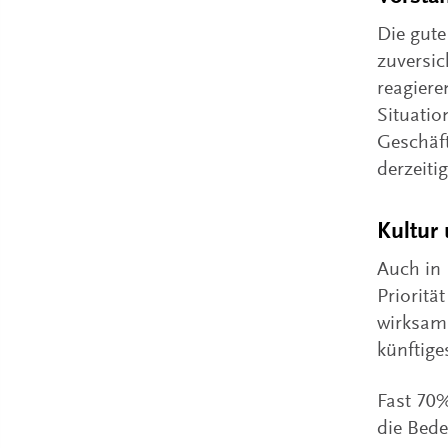
Die gute
zuversic
reagiere
Situatio
Geschäft
derzeit
Kultur 
Auch in 
Prioritä
wirksams
künftige
Fast 70%
die Bed