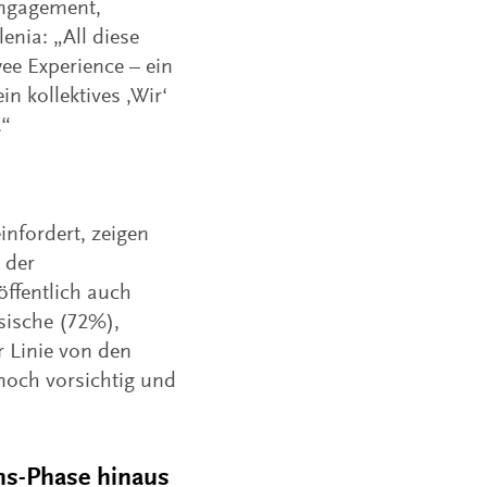
Engagement,
enia: „All diese
ee Experience – ein
n kollektives ‚Wir‘
.“
infordert, zeigen
 der
ffentlich auch
sische (72%),
r Linie von den
 noch vorsichtig und
ons-Phase hinaus