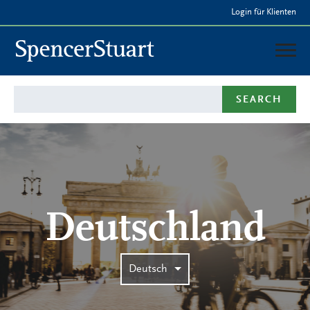
Skip
Login für Klienten
to
Main
Content
Deutschland
SEARCH
LEISTUNGEN
BERATER & TEAM
PRESSE
Deutschland
Deutsch